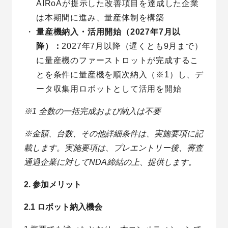
AIRoAが提示した改善項目を達成した企業
は本期間に進み、量産体制を構築
量産機納入・活用開始（2027年7月以
降）：
2027年7月以降（遅くとも9月まで）
に量産機のファーストロットが完成するこ
とを条件に量産機を順次納入（※1）し、デ
ータ収集用ロボットとして活用を開始
※1 全数の一括完成および納入は不要
※金額、台数、その他詳細条件は、実施要項に記
載します。実施要項は、プレエントリー後、審査
通過企業に対してNDA締結の上、提供します。
2. 参加メリット
2.1 ロボット納入機会