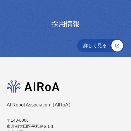
す。
なお、正会員、育成会員、有識者会員の入
採用情報
会には、既存の正会員および理事から合計
2名以上の推薦が必要となります。
会員への入会申込みをいただいた後、月次
詳しく見る
開催の理事会による承認決議をもって、正
式な入会となります。
AI Robot Association（AIRoA）
〒143-0006
東京都⼤⽥区平和島6-1-1