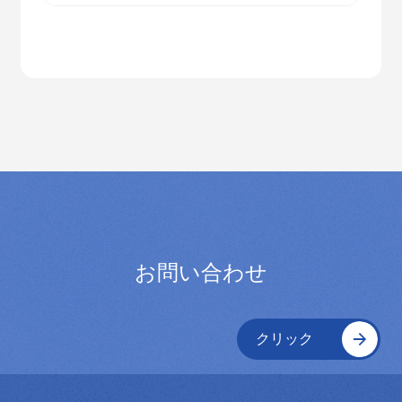
当法人では、以下の会員制度を設けており
ます。
・正会員（年会費：1,000万円）
- AIまたはロボットを活用した事業を行って
いる法人が対象です。
・育成会員（年会費：120万円）
- ロボット開発またはAIモデル開発を主な業
務とし、設立から15年未満かつ資本金3億
円未満の法人が対象です。
お問い合わせ
・有識者会員（年会費：なし）
- AI あるいはロボットに専門性を有する個
人が対象です。
クリック
・賛助会員（年会費：500万円）
- 当法人の目的に賛同する法人が対象で